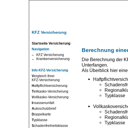
KFZ Versicherung
Startseite Versicherung
Navigation
Berechnung eine
KFZ Versicherung
Krankenversicherung
Die Berechnung der KF
Unterfangen.
Als Überblick hier ei
Info KFZ-Versicherung
V
ergleich Ihrer
Haftpflichtversic
KFZ-Versicherung
Schadensfr
H
aftpflichtversicherung
Regionalkl
T
eilkasko-Versicherung
Typklasse
V
ollkasko-Versicherung
I
nsassenunfall
Vollkaskoversic
A
utoschutzbrief
Schadensfr
D
oppelkarte
Regionalkl
T
ypklasse
Typklasse
S
chadenfreiheitsklasse