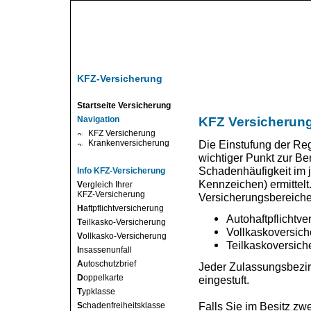
KFZ-Versicherung
Startseite Versicherung
Navigation
KFZ Versicherung
KFZ Versicherung
Krankenversicherung
Die Einstufung der Reg
wichtiger Punkt zur Be
Schadenhäufigkeit im j
Info KFZ-Versicherung
Kennzeichen) ermittelt
V
ergleich Ihrer
KFZ-Versicherung
Versicherungsbereichen 
H
aftpflichtversicherung
Autohaftpflichtve
T
eilkasko-Versicherung
Vollkaskoversic
V
ollkasko-Versicherung
Teilkaskoversich
I
nsassenunfall
A
utoschutzbrief
Jeder Zulassungsbezirk
D
oppelkarte
eingestuft.
T
ypklasse
Falls Sie im Besitz zw
S
chadenfreiheitsklasse