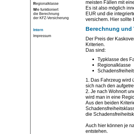
meisten Fällen mit ein
R
egionalklasse
Es ist also möglich in
W
ie funktioniert
EUR und die integriert
die Berechnung
der KFZ-Versicherung
versichern. Hier sollt
Berechnung und T
Intern
Impressum
Der Preis der Kaskover
Kriterien.
Das sind:
Typklasse des F
Regionalklasse
Schadensfreiheit
1. Das Fahrzeug wird ü
sich nach den aufgetre
2. Je nach Wohnort un
wird man in eine Regio
Aus den beiden Kriterie
Schadensfreiheitsklass
die Schadensfreiheitsk
Auch hier können je 
entstehen.