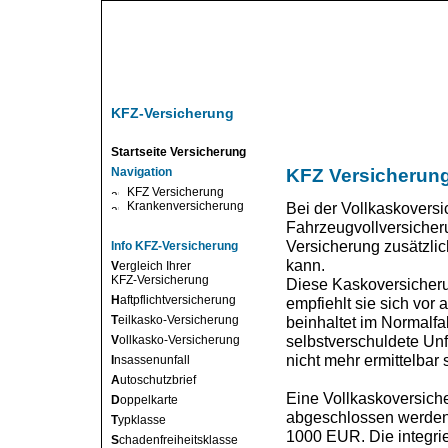
KFZ-Versicherung
Startseite Versicherung
Navigation
KFZ Versicherung
KFZ Versicherung
Krankenversicherung
Bei der Vollkaskoversi
Fahrzeugvollversicheru
Versicherung zusätzlic
Info KFZ-Versicherung
kann.
V
ergleich Ihrer
KFZ-Versicherung
Diese Kaskoversicherung
H
aftpflichtversicherung
empfiehlt sie sich vor
T
eilkasko-Versicherung
beinhaltet im Normalfa
selbstverschuldete Unf
V
ollkasko-Versicherung
nicht mehr ermittelbar 
I
nsassenunfall
A
utoschutzbrief
Eine Vollkaskoversich
D
oppelkarte
abgeschlossen werden.
T
ypklasse
1000 EUR. Die integrie
S
chadenfreiheitsklasse