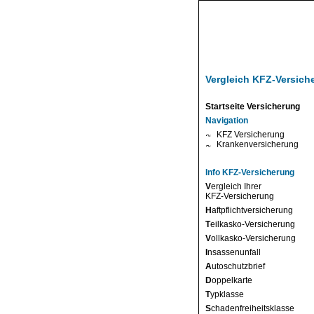
Vergleich KFZ-Versich
Startseite Versicherung
Navigation
KFZ Versicherung
Krankenversicherung
Info KFZ-Versicherung
V
ergleich Ihrer
KFZ-Versicherung
H
aftpflichtversicherung
T
eilkasko-Versicherung
V
ollkasko-Versicherung
I
nsassenunfall
A
utoschutzbrief
D
oppelkarte
T
ypklasse
S
chadenfreiheitsklasse