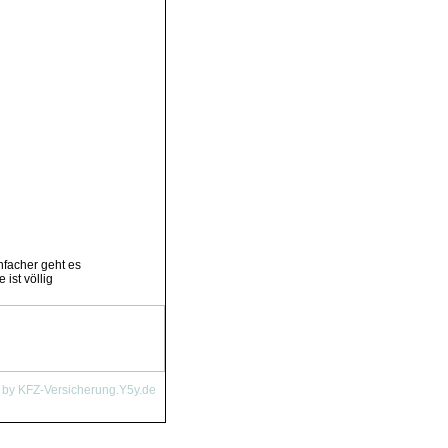
nfacher geht es
ist völlig
 by KFZ-Versicherung.Y5y.de