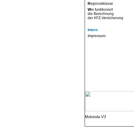
R
egionalklasse
W
ie funktioniert
die Berechnung
der KFZ-Versicherung
Intern
Impressum
Motorola V3