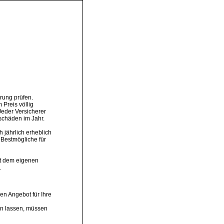
Y5y.de
rung prüfen.
 Preis völlig
Jeder Versicherer
schäden im Jahr.
 jährlich erheblich
 Bestmögliche für
ot dem eigenen
.
en Angebot für Ihre
en lassen, müssen